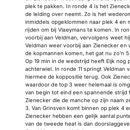
plek te pakken. In ronde 4 is het Zienec
de leiding over neemt. Zo is het wedero
inmiddels opgeklommen naar plek 4 en m
rijden om bij Vlaeymans te komen. In ro
voorbij aan Veldman, vervolgens weet hi
Veldman weer voorbij aan Zienecker en w
de kopmannen komen, het gat nu zo’n 5
Op 19 min in de wedstrijd heeft Eijk nog 
achterwiel. In ronde 11 springt Veldman 
hiermee de koppositie terug. Ook Ziene
waardoor de top 3 weer helemaal is omged
van begin tot eind een spannende strijd t
Zienecker die de manche op zijn naam z
3. Van Grinsven komt binnen op plek 4 e
Zienecker hebben een gelijk aantal punte
van de tweede heat is dan doorslaggeve