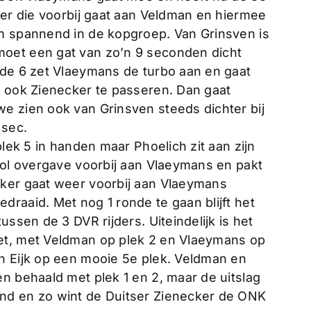
ker die voorbij gaat aan Veldman en hiermee
m spannend in de kopgroep. Van Grinsven is
oet een gat van zo’n 9 seconden dicht
nde 6 zet Vlaeymans de turbo aan en gaat
j ook Zienecker te passeren. Dan gaat
e zien ook van Grinsven steeds dichter bij
 sec.
plek 5 in handen maar Phoelich zit aan zijn
vol overgave voorbij aan Vlaeymans en pakt
cker gaat weer voorbij aan Vlaeymans
raaid. Met nog 1 ronde te gaan blijft het
ussen de 3 DVR rijders. Uiteindelijk is het
et, met Veldman op plek 2 en Vlaeymans op
n Eijk op een mooie 5e plek. Veldman en
n behaald met plek 1 en 2, maar de uitslag
nd en zo wint de Duitser Zienecker de ONK