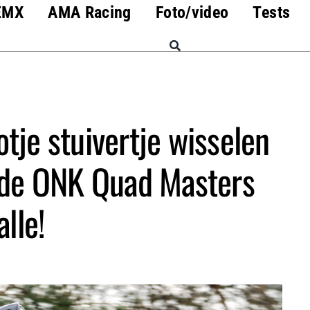
EMX
AMA Racing
Foto/video
Tests
tje stuivertje wisselen
nde ONK Quad Masters
lle!