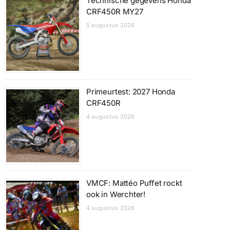
Technische gegevens Honda
CRF450R MY27
5 augustus 2026
Primeurtest: 2027 Honda
CRF450R
4 augustus 2026
VMCF: Mattéo Puffet rockt
ook in Werchter!
4 augustus 2026