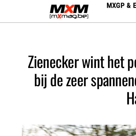
Skip
MXGP & 
to
content
Zienecker wint het po
bij de zeer spanne
Ha