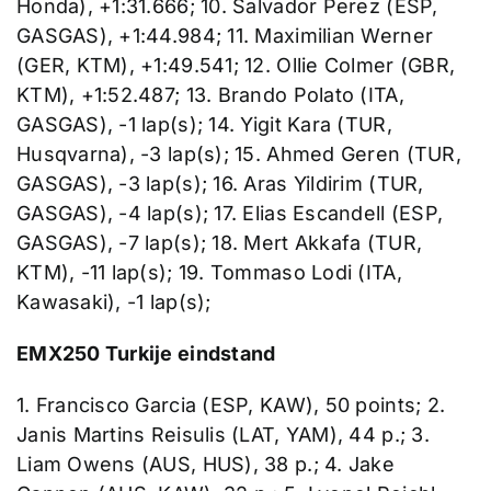
Honda), +1:31.666; 10. Salvador Perez (ESP,
GASGAS), +1:44.984; 11. Maximilian Werner
(GER, KTM), +1:49.541; 12. Ollie Colmer (GBR,
KTM), +1:52.487; 13. Brando Polato (ITA,
GASGAS), -1 lap(s); 14. Yigit Kara (TUR,
Husqvarna), -3 lap(s); 15. Ahmed Geren (TUR,
GASGAS), -3 lap(s); 16. Aras Yildirim (TUR,
GASGAS), -4 lap(s); 17. Elias Escandell (ESP,
GASGAS), -7 lap(s); 18. Mert Akkafa (TUR,
KTM), -11 lap(s); 19. Tommaso Lodi (ITA,
Kawasaki), -1 lap(s);
EMX250 Turkije eindstand
1. Francisco Garcia (ESP, KAW), 50 points; 2.
Janis Martins Reisulis (LAT, YAM), 44 p.; 3.
Liam Owens (AUS, HUS), 38 p.; 4. Jake