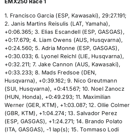
EMX250 Race 1
1. Francisco Garcia (ESP, Kawasaki), 29:27.191;
2. Janis Martins Reisulis (LAT, Yamaha),
+0:06.365; 3. Elias Escandell (ESP, GASGAS),
+0:17.679; 4. Liam Owens (AUS, Husqvarna),
+0:24.560; 5. Adria Monne (ESP, GASGAS),
+0:30.033; 6. Lyonel Reichl (LIE, Husqvarna),
+0:32.211; 7. Jake Cannon (AUS, Kawasaki),
+0:33.233; 8. Mads Fredsoe (DEN,
Husqvarna), +0:39.162; 9. Nico Greutmann
(SUI, Husqvarna), +0:41.567; 10. Noel Zanocz
(HUN, Honda), +0:49.293; 11. Maximilian
Werner (GER, KTM), +1:03.087; 12. Ollie Colmer
(GBR, KTM), +1:04.274; 13. Salvador Perez
(ESP, GASGAS), +1:24.271; 14. Brando Polato
(ITA, GASGAS), -1 lap(s); 15. Tommaso Lodi