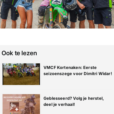
Ook te lezen
VMCF Kortenaken: Eerste
seizoenszege voor Dimitri Widar!
Geblesseerd? Volg je herstel,
deel je verhaal!