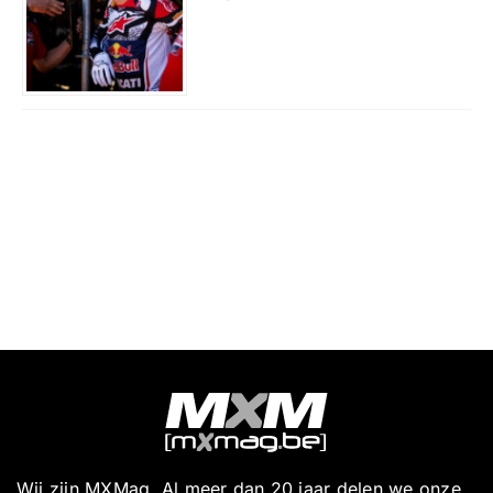
Wij zijn MXMag. Al meer dan 20 jaar delen we onze