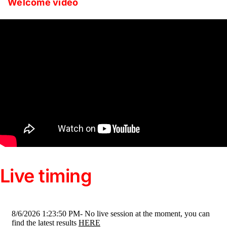
Welcome video
Live timing