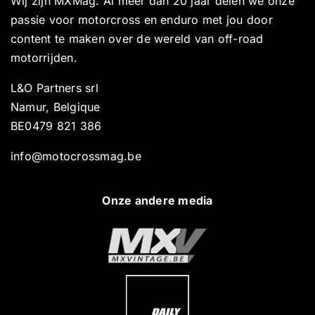
Wij zijn MXMag. Al meer dan 20 jaar delen we onze
passie voor motorcross en enduro met jou door
content te maken over de wereld van off-road
motorrijden.
L&O Partners srl
Namur, Belgique
BE0479 821 386
info@motocrossmag.be
Onze andere media