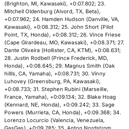
(Brighton, MI, Kawasaki), +0:07.802; 23.
Mitchell Oldenburg (Alvord, TX, Beta),
+0:07.962; 24. Hamden Hudson (Danville, VA,
Kawasaki), +0:08.312; 25. John Short (Pilot
Point, TX, Honda), +0:08.312; 26. Vince Friese
(Cape Girardeau, MO, Kawasaki), +0:08.371; 27.
Dante Oliveira (Hollister, CA, KTM), +0:08.631;
28. Justin Rodbell (Prince Frederick, MD,
Honda), +0:08.645; 29. Magnus Smith (Oak
hillls, CA, Yamaha), +0:08.731; 30. Vinny
Luhovey (Greensburg, PA, Kawasaki),
+0:08.733; 31. Stephen Rubini (Marseille,
France, Yamaha), +0:09.134; 32. Blake Hoag
(Kennard, NE, Honda), +0:09.242; 33. Sage
Powers (Murrieta, CA, Honda), +0:09.368; 34.
Lorenzo Locurcio (Valencia, Venezuela,
GasGas), +0:09.785; 35. Anton Nordstrom