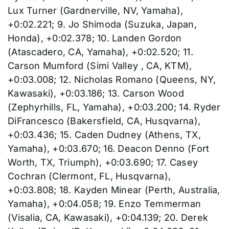
Lux Turner (Gardnerville, NV, Yamaha),
+0:02.221; 9. Jo Shimoda (Suzuka, Japan,
Honda), +0:02.378; 10. Landen Gordon
(Atascadero, CA, Yamaha), +0:02.520; 11.
Carson Mumford (Simi Valley , CA, KTM),
+0:03.008; 12. Nicholas Romano (Queens, NY,
Kawasaki), +0:03.186; 13. Carson Wood
(Zephyrhills, FL, Yamaha), +0:03.200; 14. Ryder
DiFrancesco (Bakersfield, CA, Husqvarna),
+0:03.436; 15. Caden Dudney (Athens, TX,
Yamaha), +0:03.670; 16. Deacon Denno (Fort
Worth, TX, Triumph), +0:03.690; 17. Casey
Cochran (Clermont, FL, Husqvarna),
+0:03.808; 18. Kayden Minear (Perth, Australia,
Yamaha), +0:04.058; 19. Enzo Temmerman
(Visalia, CA, Kawasaki), +0:04.139; 20. Derek