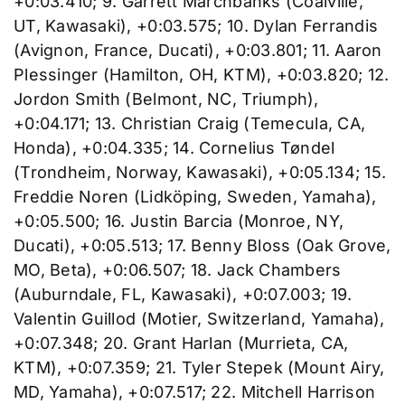
+0:03.410; 9. Garrett Marchbanks (Coalville,
UT, Kawasaki), +0:03.575; 10. Dylan Ferrandis
(Avignon, France, Ducati), +0:03.801; 11. Aaron
Plessinger (Hamilton, OH, KTM), +0:03.820; 12.
Jordon Smith (Belmont, NC, Triumph),
+0:04.171; 13. Christian Craig (Temecula, CA,
Honda), +0:04.335; 14. Cornelius Tøndel
(Trondheim, Norway, Kawasaki), +0:05.134; 15.
Freddie Noren (Lidköping, Sweden, Yamaha),
+0:05.500; 16. Justin Barcia (Monroe, NY,
Ducati), +0:05.513; 17. Benny Bloss (Oak Grove,
MO, Beta), +0:06.507; 18. Jack Chambers
(Auburndale, FL, Kawasaki), +0:07.003; 19.
Valentin Guillod (Motier, Switzerland, Yamaha),
+0:07.348; 20. Grant Harlan (Murrieta, CA,
KTM), +0:07.359; 21. Tyler Stepek (Mount Airy,
MD, Yamaha), +0:07.517; 22. Mitchell Harrison