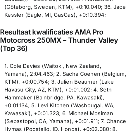
(Göteborg, Sweden, KTM), +0:10.040; 36. Jace
Kessler (Eagle, MI, GasGas), +0:10.394;
Resultaat kwalificaties AMA Pro
Motocross 250MX – Thunder Valley
(Top 36)
1. Cole Davies (Waitoki, New Zealand,
Yamaha), 2:04.463; 2. Sacha Coenen (Belgium,
KTM), +0:00.754; 3. Julien Beaumer (Lake
Havasu City, AZ, KTM), +0:01.002; 4. Seth
Hammaker (Bainbridge, PA, Kawasaki),
+0:01.134; 5. Levi Kitchen (Washougal, WA,
Kawasaki), +0:01.323; 6. Michael Mosiman
(Sebastopol, CA, Yamaha), +0:01.911; 7. Chance
Hymas (Pocatello, ID, Honda), +0:02.080; 8.