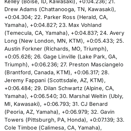
Kelley (Boise, ID, Kawasaki), +0:04.236; 21.
Drew Adams (Chattanooga, TN, Kawasaki),
+0:04.304; 22. Parker Ross (Herald, CA,
Yamaha), +0:04.827; 23. Max Vohland
(Temecula, CA, Yamaha), +0:04.837; 24. Avery
Long (New London, MN, KTM), +0:05.433; 25.
Austin Forkner (Richards, MO, Triumph),
+0:05.626; 26. Gage Linville (Lake Park, GA,
Triumph), +0:06.236; 27. Preston Masciangelo
(Brantford, Canada, KTM), +0:06.317; 28.
Jeremy Fappani (Scottsdale, AZ, KTM),
+0:06.484; 29. Dilan Schwartz (Alpine, CA,
Yamaha), +0:06.540; 30. Marshal Weltin (Ubly,
MI, Kawasaki), +0:06.793; 31. CJ Benard
(Peoria, AZ, Yamaha), +0:06.979; 32. Gavin
Towers (Pittsburgh, PA, Honda), +0:07.139; 33.
Cole Timboe (Calimesa, CA, Yamaha),