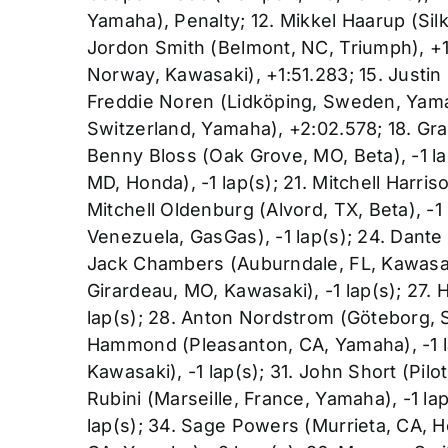
Yamaha), Penalty; 12. Mikkel Haarup (Sil
Jordon Smith (Belmont, NC, Triumph), +1
Norway, Kawasaki), +1:51.283; 15. Justin 
Freddie Noren (Lidköping, Sweden, Yamaha
Switzerland, Yamaha), +2:02.578; 18. Gran
Benny Bloss (Oak Grove, MO, Beta), -1 lap
MD, Honda), -1 lap(s); 21. Mitchell Harris
Mitchell Oldenburg (Alvord, TX, Beta), -1
Venezuela, GasGas), -1 lap(s); 24. Dante O
Jack Chambers (Auburndale, FL, Kawasaki
Girardeau, MO, Kawasaki), -1 lap(s); 27.
lap(s); 28. Anton Nordstrom (Göteborg, 
Hammond (Pleasanton, CA, Yamaha), -1 l
Kawasaki), -1 lap(s); 31. John Short (Pilo
Rubini (Marseille, France, Yamaha), -1 la
lap(s); 34. Sage Powers (Murrieta, CA, H