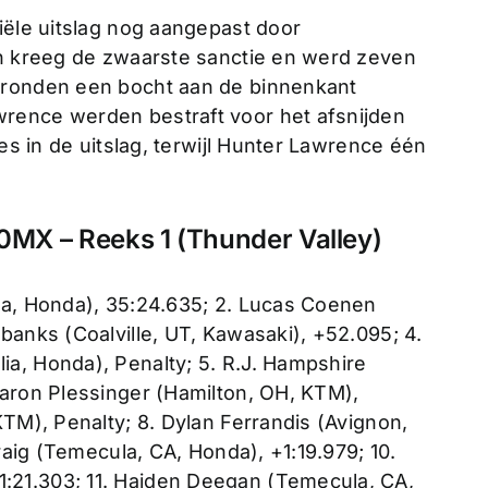
iële uitslag nog aangepast door
an kreeg de zwaarste sanctie en werd zeven
 ronden een bocht aan de binnenkant
rence werden bestraft voor het afsnijden
ies in de uitslag, terwijl Hunter Lawrence één
MX – Reeks 1 (Thunder Valley)
ia, Honda), 35:24.635; 2. Lucas Coenen
banks (Coalville, UT, Kawasaki), +52.095; 4.
a, Honda), Penalty; 5. R.J. Hampshire
Aaron Plessinger (Hamilton, OH, KTM),
KTM), Penalty; 8. Dylan Ferrandis (Avignon,
Craig (Temecula, CA, Honda), +1:19.979; 10.
21.303; 11. Haiden Deegan (Temecula, CA,