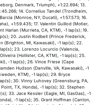
keborg, Denmark, Triumph), +1:22.694; 13.
:45.266; 14. Cornelius Tøndel (Trondheim,
Barcia (Monroe, NY, Ducati), +1:57.573; 16.
), +1:59.435; 17. Valentin Guillod (Motier,
t Harlan (Murrieta, CA, KTM), -1 lap(s); 19.
(s); 20. Justin Rodbell (Prince Frederick,
on (Brighton, MI, Kawasaki), -1 lap(s); 22.
 lap(s); 23. Lorenzo Locurcio (Valencia,
liveira (Hollister, CA, KTM), -1 lap(s); 25.
), -1 lap(s); 26. Vince Friese (Cape
 Hamden Hudson (Danville, VA, Kawasaki), -1
Sweden, KTM), -1 lap(s); 29. Bryce
ap(s); 30. Vinny Luhovey (Greensburg, PA,
t Point, TX, Honda), -1 lap(s); 32. Stephen
p(s); 33. Jace Kessler (Eagle, MI, GasGas), -1
onda), -1 lap(s); 35. Grant Hoffman (Canton,