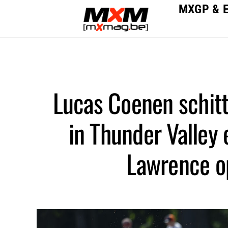
Skip
MXGP & 
to
content
Lucas Coenen schitt
in Thunder Valley 
Lawrence op