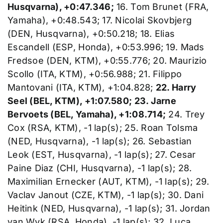
Husqvarna), +0:47.346;
16. Tom Brunet (FRA,
Yamaha), +0:48.543; 17. Nicolai Skovbjerg
(DEN, Husqvarna), +0:50.218; 18. Elias
Escandell (ESP, Honda), +0:53.996; 19. Mads
Fredsoe (DEN, KTM), +0:55.776; 20. Maurizio
Scollo (ITA, KTM), +0:56.988; 21. Filippo
Mantovani (ITA, KTM), +1:04.828;
22. Harry
Seel (BEL, KTM), +1:07.580; 23. Jarne
Bervoets (BEL, Yamaha), +1:08.714;
24. Trey
Cox (RSA, KTM), -1 lap(s); 25. Roan Tolsma
(NED, Husqvarna), -1 lap(s); 26. Sebastian
Leok (EST, Husqvarna), -1 lap(s); 27. Cesar
Paine Diaz (CHI, Husqvarna), -1 lap(s); 28.
Maximilian Ernecker (AUT, KTM), -1 lap(s); 29.
Vaclav Janout (CZE, KTM), -1 lap(s); 30. Dani
Heitink (NED, Husqvarna), -1 lap(s); 31. Jordan
van Wyk (RSA, Honda), -1 lap(s); 32. Luca