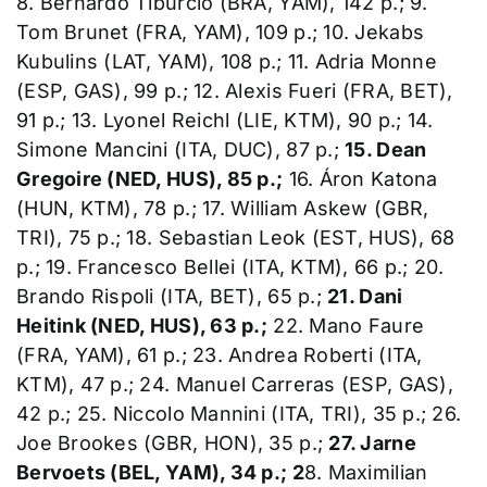
8. Bernardo Tiburcio (BRA, YAM), 142 p.; 9.
Tom Brunet (FRA, YAM), 109 p.; 10. Jekabs
Kubulins (LAT, YAM), 108 p.; 11. Adria Monne
(ESP, GAS), 99 p.; 12. Alexis Fueri (FRA, BET),
91 p.; 13. Lyonel Reichl (LIE, KTM), 90 p.; 14.
Simone Mancini (ITA, DUC), 87 p.;
15. Dean
Gregoire (NED, HUS), 85 p.;
16. Áron Katona
(HUN, KTM), 78 p.; 17. William Askew (GBR,
TRI), 75 p.; 18. Sebastian Leok (EST, HUS), 68
p.; 19. Francesco Bellei (ITA, KTM), 66 p.; 20.
Brando Rispoli (ITA, BET), 65 p.;
21. Dani
Heitink (NED, HUS), 63 p.;
22. Mano Faure
(FRA, YAM), 61 p.; 23. Andrea Roberti (ITA,
KTM), 47 p.; 24. Manuel Carreras (ESP, GAS),
42 p.; 25. Niccolo Mannini (ITA, TRI), 35 p.; 26.
Joe Brookes (GBR, HON), 35 p.;
27. Jarne
Bervoets (BEL, YAM), 34 p.; 2
8. Maximilian