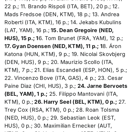
22 p.; 11. Brando Rispoli (ITA, BET), 20 p.; 12.
Mads Fredsoe (DEN, KTM), 18 p.; 13. Andrea
Roberti (ITA, KTM), 16 p.; 14. Jekabs Kubulins
(LAT, YAM), 16 p.;
15. Dean Gregoire (NED,
HUS), 15 p.; 1
6. Tom Brunet (FRA, YAM), 12 p.;
17. Gyan Doensen (NED, KTM), 11 p.; 1
8. Áron
Katona (HUN, KTM), 9 p.; 19. Nicolai Skovbjerg
(DEN, HUS), 9 p.; 20. Maurizio Scollo (ITA,
KTM), 7 p.; 21. Elias Escandell (ESP, HON), 5 p.;
22. Vincenzo Bove (ITA, GAS), 4 p.; 23. Cesar
Paine Diaz (CHI, HUS), 3 p.;
24. Jarne Bervoets
(BEL, YAM), 1 p.;
25. Filippo Mantovani (ITA,
KTM), 0 p.;
26. Harry Seel (BEL, KTM), 0 p.;
27.
Trey Cox (RSA, KTM), 0 p.; 28. Roan Tolsma
(NED, HUS), 0 p.; 29. Sebastian Leok (EST,
HUS), 0 p.; 30. Maximilian Ernecker (AUT,