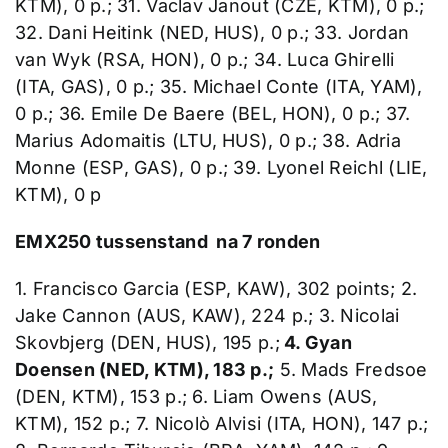
KTM), 0 p.; 31. Vaclav Janout (CZE, KTM), 0 p.;
32. Dani Heitink (NED, HUS), 0 p.; 33. Jordan
van Wyk (RSA, HON), 0 p.; 34. Luca Ghirelli
(ITA, GAS), 0 p.; 35. Michael Conte (ITA, YAM),
0 p.; 36. Emile De Baere (BEL, HON), 0 p.; 37.
Marius Adomaitis (LTU, HUS), 0 p.; 38. Adria
Monne (ESP, GAS), 0 p.; 39. Lyonel Reichl (LIE,
KTM), 0 p
EMX250 tussenstand na 7 ronden
1. Francisco Garcia (ESP, KAW), 302 points; 2.
Jake Cannon (AUS, KAW), 224 p.; 3. Nicolai
Skovbjerg (DEN, HUS), 195 p.;
4. Gyan
Doensen (NED, KTM), 183 p.;
5. Mads Fredsoe
(DEN, KTM), 153 p.; 6. Liam Owens (AUS,
KTM), 152 p.; 7. Nicolò Alvisi (ITA, HON), 147 p.;