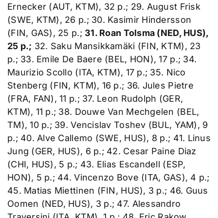
Ernecker (AUT, KTM), 32 p.; 29. August Frisk
(SWE, KTM), 26 p.; 30. Kasimir Hindersson
(FIN, GAS), 25 p.;
31. Roan Tolsma (NED, HUS),
25 p.;
32. Saku Mansikkamäki (FIN, KTM), 23
p.; 33. Emile De Baere (BEL, HON), 17 p.; 34.
Maurizio Scollo (ITA, KTM), 17 p.; 35. Nico
Stenberg (FIN, KTM), 16 p.; 36. Jules Pietre
(FRA, FAN), 11 p.; 37. Leon Rudolph (GER,
KTM), 11 p.; 38. Douwe Van Mechgelen (BEL,
TM), 10 p.; 39. Vencislav Toshev (BUL, YAM), 9
p.; 40. Alve Callemo (SWE, HUS), 8 p.; 41. Linus
Jung (GER, HUS), 6 p.; 42. Cesar Paine Diaz
(CHI, HUS), 5 p.; 43. Elias Escandell (ESP,
HON), 5 p.; 44. Vincenzo Bove (ITA, GAS), 4 p.;
45. Matias Miettinen (FIN, HUS), 3 p.; 46. Guus
Oomen (NED, HUS), 3 p.; 47. Alessandro
Traversini (ITA, KTM), 1 p.; 48. Eric Rakow