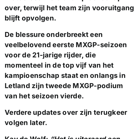
over,
terwijl het team zijn
vooruitgang
blijft opvolgen.
De
blessure onderbreekt
een
veelbelovend eerste
MXGP-seizoen
voor de 21-jarige
rijder, die
momenteel
in de top vijf van het
kampioenschap staat
en onlangs in
Letland zijn tweede
MXGP-podium
van het seizoen
vierde.
Verdere updates
over zijn terugkeer
volgen later.
Kay de Wolf:
“Het is
uiteraard een