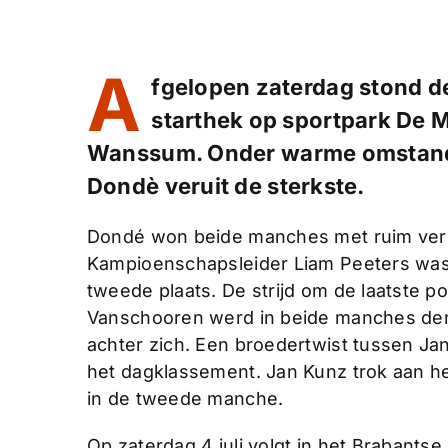
A
fgelopen zaterdag stond 
starthek op sportpark De 
Wanssum. Onder warme omstand
Dondè veruit de sterkste.
Dondé won beide manches met ruim vers
Kampioenschapsleider Liam Peeters was 
tweede plaats. De strijd om de laatste 
Vanschooren werd in beide manches der
achter zich. Een broedertwist tussen Jan 
het dagklassement. Jan Kunz trok aan het 
in de tweede manche.
Op zaterdag 4 juli volgt in het Brabantse