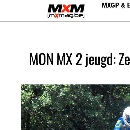
Skip
MXGP & 
to
content
MON MX 2 jeugd: Zeg