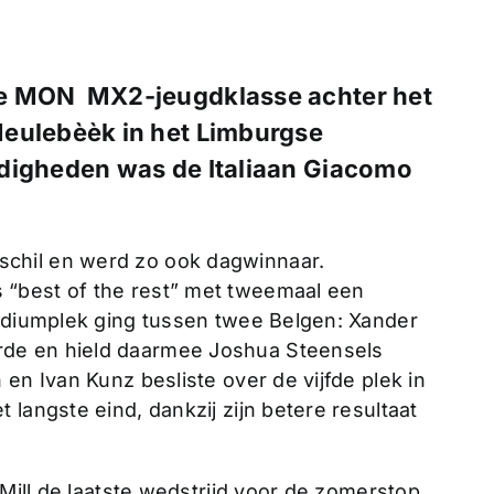
de MON MX2-jeugdklasse achter het
Meulebèèk in het Limburgse
igheden was de Italiaan Giacomo
chil en werd zo ook dagwinnaar.
“best of the rest” met tweemaal een
podiumplek ging tussen twee Belgen: Xander
de en hield daarmee Joshua Steensels
en Ivan Kunz besliste over de vijfde plek in
langste eind, dankzij zijn betere resultaat
 Mill de laatste wedstrijd voor de zomerstop.