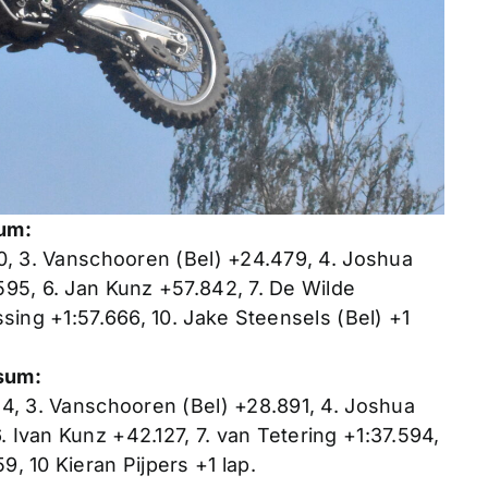
um:
90, 3. Vanschooren (Bel) +24.479, 4. Joshua
595, 6. Jan Kunz +57.842, 7. De Wilde
ssing +1:57.666, 10. Jake Steensels (Bel) +1
sum:
24, 3. Vanschooren (Bel) +28.891, 4. Joshua
 Ivan Kunz +42.127, 7. van Tetering +1:37.594,
, 10 Kieran Pijpers +1 lap.