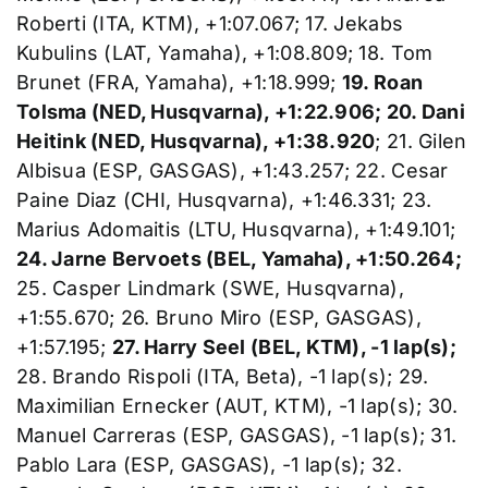
Roberti (ITA, KTM), +1:07.067; 17. Jekabs
Kubulins (LAT, Yamaha), +1:08.809; 18. Tom
Brunet (FRA, Yamaha), +1:18.999;
19. Roan
Tolsma (NED, Husqvarna), +1:22.906; 20. Dani
Heitink (NED, Husqvarna), +1:38.920
; 21. Gilen
Albisua (ESP, GASGAS), +1:43.257; 22. Cesar
Paine Diaz (CHI, Husqvarna), +1:46.331; 23.
Marius Adomaitis (LTU, Husqvarna), +1:49.101;
24. Jarne Bervoets (BEL, Yamaha), +1:50.264;
25. Casper Lindmark (SWE, Husqvarna),
+1:55.670; 26. Bruno Miro (ESP, GASGAS),
+1:57.195;
27. Harry Seel (BEL, KTM), -1 lap(s);
28. Brando Rispoli (ITA, Beta), -1 lap(s); 29.
Maximilian Ernecker (AUT, KTM), -1 lap(s); 30.
Manuel Carreras (ESP, GASGAS), -1 lap(s); 31.
Pablo Lara (ESP, GASGAS), -1 lap(s); 32.