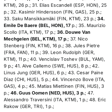
KTM), 26 p.; 31. Elias Escandell (ESP, HON), 25
p.; 32. Kasimir Hindersson (FIN, GAS), 25 p.;
33. Saku Mansikkamäki (FIN, KTM), 23 p.;
34.
Emile De Baere (BEL, HON), 17
p.; 35. Maurizio
Scollo (ITA, KTM), 17 p.;
36. Douwe Van
Mechgelen (BEL, KTM), 17 p
.; 37. Nico
Stenberg (FIN, KTM), 16 p.; 38. Jules Pietre
(FRA, FAN), 11 p.; 39. Leon Rudolph (GER,
KTM), 11 p.; 40. Vencislav Toshev (BUL, YAM),
9 p.; 41. Alve Callemo (SWE, HUS), 8 p.; 42.
Linus Jung (GER, HUS), 6 p.; 43. Cesar Paine
Diaz (CHI, HUS), 5 p.; 44. Vincenzo Bove (ITA,
GAS), 4 p.; 45. Matias Miettinen (FIN, HUS), 3
p.;
46. Guus Oomen (NED, HUS), 3 p.
; 47.
Alessandro Traversini (ITA, KTM), 1 p.; 48. Eric
Rakow (GER, TRI), 1 p.;