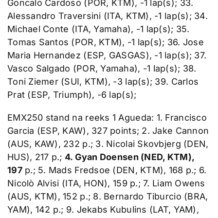
Goncalo Cardoso (POR, KTM), -1 lap(s); 33.
Alessandro Traversini (ITA, KTM), -1 lap(s); 34.
Michael Conte (ITA, Yamaha), -1 lap(s); 35.
Tomas Santos (POR, KTM), -1 lap(s); 36. Jose
Maria Hernandez (ESP, GASGAS), -1 lap(s); 37.
Vasco Salgado (POR, Yamaha), -1 lap(s); 38.
Toni Ziemer (SUI, KTM), -3 lap(s); 39. Carlos
Prat (ESP, Triumph), -6 lap(s);
EMX250 stand na reeks 1 Agueda: 1. Francisco
Garcia (ESP, KAW), 327 points; 2. Jake Cannon
(AUS, KAW), 232 p.; 3. Nicolai Skovbjerg (DEN,
HUS), 217 p.;
4. Gyan Doensen (NED, KTM),
197
p.; 5. Mads Fredsoe (DEN, KTM), 168 p.; 6.
Nicolò Alvisi (ITA, HON), 159 p.; 7. Liam Owens
(AUS, KTM), 152 p.; 8. Bernardo Tiburcio (BRA,
YAM), 142 p.; 9. Jekabs Kubulins (LAT, YAM),