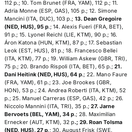
112 p.; 10. Tom Brunet (FRA, YAM), 112 p.; 11.
Adria Monne (ESP, GAS), 105 p.; 12. Simone
Mancini (ITA, DUC), 103 p.;
13. Dean Gregoire
(NED, HUS), 95 p
.; 14. Alexis Fueri (FRA, BET),
91 p.; 15. Lyonel Reichl (LIE, KTM), 90 p.; 16.
Áron Katona (HUN, KTM), 87 p.; 17. Sebastian
Leok (EST, HUS), 81 p.; 18. Francesco Bellei
(ITA, KTM), 77 p.; 19. William Askew (GBR, TRI),
75 p.; 20. Brando Rispoli (ITA, BET), 65 p.;
21.
Dani Heitink (NED, HUS), 64 p
.; 22. Mano Faure
(FRA, YAM), 61 p.; 23. Joe Brookes (GBR,
HON), 53 p.; 24. Andrea Roberti (ITA, KTM), 52
p.; 25. Manuel Carreras (ESP, GAS), 42 p.; 26.
Niccolo Mannini (ITA, TRI), 35 p.;
27. Jarne
Bervoets (BEL, YAM), 34 p
.; 28. Maximilian
Ernecker (AUT, KTM), 32 p
.; 29. Roan Tolsma
(NED, HUS), 27 p
.; 30. August Frisk (SWE,