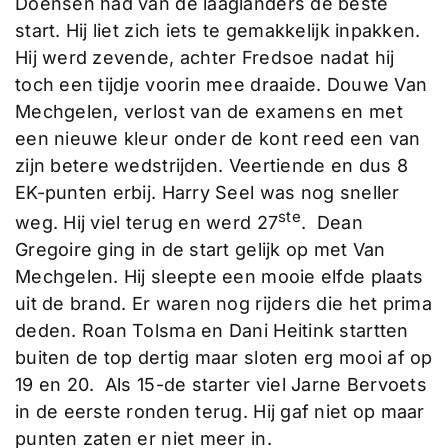
Doensen had van de laaglanders de beste
start. Hij liet zich iets te gemakkelijk inpakken.
Hij werd zevende, achter Fredsoe nadat hij
toch een tijdje voorin mee draaide. Douwe Van
Mechgelen, verlost van de examens en met
een nieuwe kleur onder de kont reed een van
zijn betere wedstrijden. Veertiende en dus 8
EK-punten erbij. Harry Seel was nog sneller
ste
weg. Hij viel terug en werd 27
. Dean
Gregoire ging in de start gelijk op met Van
Mechgelen. Hij sleepte een mooie elfde plaats
uit de brand. Er waren nog rijders die het prima
deden. Roan Tolsma en Dani Heitink startten
buiten de top dertig maar sloten erg mooi af op
19 en 20. Als 15-de starter viel Jarne Bervoets
in de eerste ronden terug. Hij gaf niet op maar
punten zaten er niet meer in.