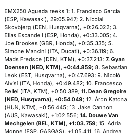
EMX250 Agueda reeks 1: 1. Francisco Garcia
(ESP, Kawasaki), 29:05.947; 2. Nicolai
Skovbjerg (DEN, Husqvarna), +0:26.022; 3.
Elias Escandell (ESP, Honda), +0:33.005; 4.
Joe Brookes (GBR, Honda), +0:35.335; 5.
Simone Mancini (ITA, Ducati), +0:36.119; 6.
Mads Fredsoe (DEN, KTM), +0:37.213;
7. Gyan
Doensen (NED, KTM), +0:44.859;
8. Sebastian
Leok (EST, Husqvarna), +0:47.693; 9. Nicolò
Alvisi (ITA, Honda), +0:49.482; 10. Francesco
Bellei (ITA, KTM), +0:50.389; 11
. Dean Gregoire
(NED, Husqvarna), +0:54.049;
12. Áron Katona
(HUN, KTM), +0:56.445; 13. Jake Cannon
(AUS, Kawasaki), +1:02.556;
14. Douwe Van
Mechgelen (BEL, KTM), +1:03.759
; 15. Adria
Monne (ESP, GASGAS), +1:05.411; 16. Andrea