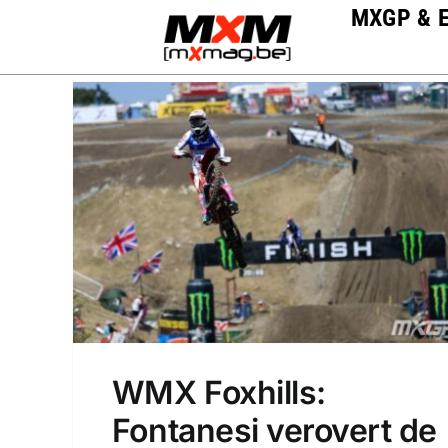
Skip
MXGP & 
to
content
WMX Foxhills:
Fontanesi verovert de