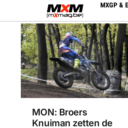
Skip
MXGP & 
to
content
MON: Broers
Knuiman zetten de