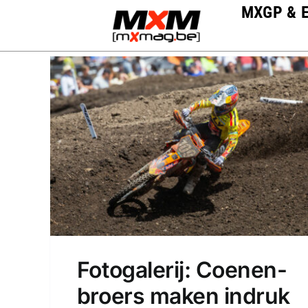
Skip
MXGP & 
to
content
Fotogalerij: Coenen-
broers maken indruk