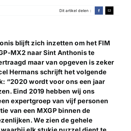
Dit artikel delen :
nis blijft zich inzetten om het FIM
P-MX2 naar Sint Anthonis te
ertraagd maar van opgeven is zeker
cel Hermans schrijft het volgende
: “2020 wordt voor ons een jaar
jzen. Eind 2019 hebben wij ons
een expertgroep van vijf personen
atie van een MXGP binnen de
zenlijken. We zien de gehele
 waarbij elk stukje puzzel dient te