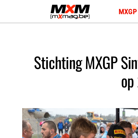
Skip
MXGP
to
content
Stichting MXGP Sint
op