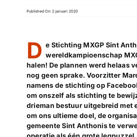
Published On: 2 januari 2020
D
e Stichting MXGP Sint Antho
wereldkampioenschap MXG
halen! De plannen werd helaas v
nog geen sprake. Voorzitter Mar
namens de stichting op Facebook
om onszelf als stichting te bewi
drieman bestuur uitgebreid met 
om ons ultieme doel, de organis
gemeente Sint Anthonis te verwe
operatie als één grote legpuzzel,