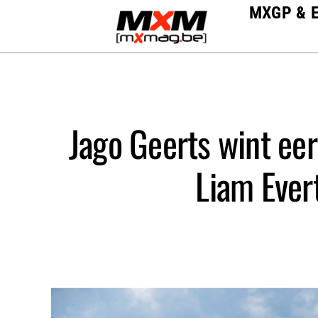
Skip
MXGP & 
to
content
Jago Geerts wint eer
Liam Ever