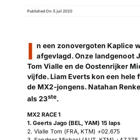
Published On: 5 juli 2020
I
n een zonovergoten Kaplice w
afgevlagd. Onze landgenoot 
Tom Vialle en de Oostenrijker M
vijfde. Liam Everts kon een hele
de MX2-jongens. Natahan Renke
ste
als 23
.
MX2 RACE 1
1. Geerts Jago (BEL, YAM) 15 laps
2. Vialle Tom (FRA, KTM) +02.675
3. Sandner Michael (AUT, KTM) +47.378