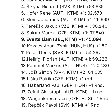
4. Šikyňa Richard (SVK, KTM) +53.835
5. Hofer Rene (AUT , KTM) +1: 02.570
6. Klein Johannes (AUT, KTM) +1: 26.699
7. Terešák Jakub (CZE, KTM) +1: 30.240
8. Sukup Marek (CZE, KTM) +1: 37.840
9. Everts Liam (BEL, KTM) +1: 45.694
10.Kovacs Adam Zsolt (HUN, HUS) +1:50.
11.Poláš Denis (SVK, KTM) +1: 54.297
12.Hellrigl Florian (AUT, KTM) +1: 59.223
13 Rammel Markus (AUT, HUS) +2: 02.3
14. Jošt Šimon (SVK, KTM) +2: 04.005
15.Liška Patrik (CZE, KTM) +1 rnd.
16. Haberland Paul (GER, HON) +1 Rnd.
17. Zeintl Christoph (AUT, KTM) +1 rnd.
18. Wagenknecht Jan (CZE, HUS) +1 Rnd
19. Repčák Pavol (SVK, KTM) +1 Rnd.