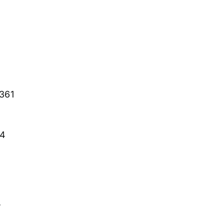
361
04
.