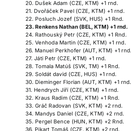
20. Dušek Adam (CZE, KTM) +1 rnd.
21. Dvořáček Pavel (CZE, KTM) +1 rnd.
22. Posluch Jozef (SVK, HUS) +1 Rnd.
23. Renkens Nathan (BEL, KTM) +1 rnd.
24. Rathouský Petr (CZE, KTM) +1 Rnd.
25. Venhoda Martin (CZE, KTM) +1 rnd.
26. Manuel Perkhofer (AUT, KTM) +1 rnd
27. Játi Petr (CZE, KTM) +1 rnd.
28. Tomala Matúš (SVK, TM) +1 Rnd.
29. Soldát david (CZE, HUS) +1 rnd.
30. Dieminger Florian (AUT, KTM) +1 rnd
31. Hendrych Jiří (CZE, KTM) +1 rnd.
32. Kraus Radim (CZE, KTM) +1 Rnd.
33. Gráč Radovan (SVK, KTM) +2 rnd.
34. Mandys Daniel (CZE, KTM) +2 rnd.
35. Pergel Bence (HUN, KTM) +2 Rnd.
36. Pikart Tomáš (CZE, KTM) +2 rnd.