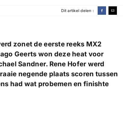
Dit artikel delen :
erd zonet de eerste reeks MX2
Jago Geerts won deze heat voor
ichael Sandner. Rene Hofer werd
 fraaie negende plaats scoren tussen
ns had wat probemen en finishte