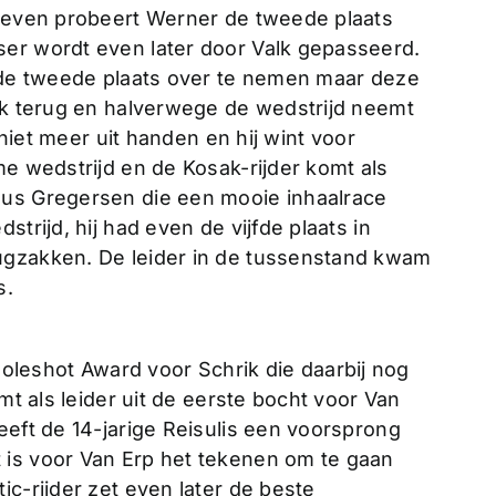
l even probeert Werner de tweede plaats
ser wordt even later door Valk gepasseerd.
l de tweede plaats over te nemen maar deze
alk terug en halverwege de wedstrijd neemt
j niet meer uit handen en hij wint voor
me wedstrijd en de Kosak-rijder komt als
nus Gregersen die een mooie inhaalrace
trijd, hij had even de vijfde plaats in
ugzakken. De leider in de tussenstand kwam
s.
eshot Award voor Schrik die daarbij nog
omt als leider uit de eerste bocht voor Van
eeft de 14-jarige Reisulis een voorsprong
 is voor Van Erp het tekenen om te gaan
ic-rijder zet even later de beste