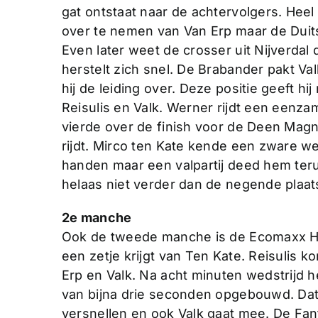
gat ontstaat naar de achtervolgers. Hee
over te nemen van Van Erp maar de Duit
Even later weet de crosser uit Nijverda
herstelt zich snel. De Brabander pakt V
hij de leiding over. Deze positie geeft hi
Reisulis en Valk. Werner rijdt een eenza
vierde over de finish voor de Deen Mag
rijdt. Mirco ten Kate kende een zware weds
handen maar een valpartij deed hem ter
helaas niet verder dan de negende plaat
2e manche
Ook de tweede manche is de Ecomaxx Hol
een zetje krijgt van Ten Kate. Reisulis k
Erp en Valk. Na acht minuten wedstrijd h
van bijna drie seconden opgebouwd. Dat
versnellen en ook Valk gaat mee. De Fant