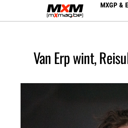
Skip
MXGP & 
to
content
Van Erp wint, Reisul