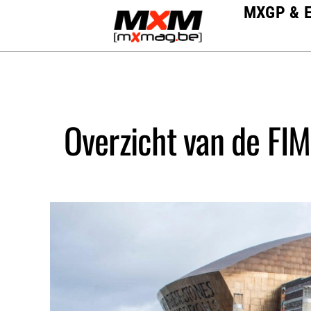
Skip
MXGP & 
to
content
Overzicht van de FI