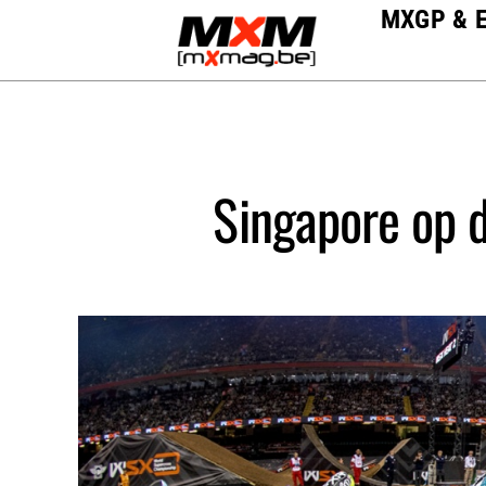
Skip
MXGP & 
to
content
Singapore op 