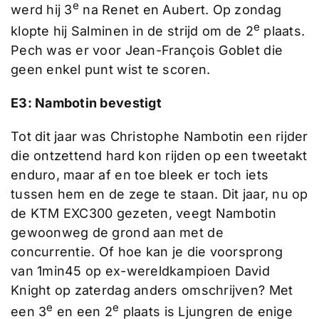
e
werd hij 3
na Renet en Aubert. Op zondag
e
klopte hij Salminen in de strijd om de 2
plaats.
Pech was er voor Jean-François Goblet die
geen enkel punt wist te scoren.
E3: Nambotin bevestigt
Tot dit jaar was Christophe Nambotin een rijder
die ontzettend hard kon rijden op een tweetakt
enduro, maar af en toe bleek er toch iets
tussen hem en de zege te staan. Dit jaar, nu op
de KTM EXC300 gezeten, veegt Nambotin
gewoonweg de grond aan met de
concurrentie. Of hoe kan je die voorsprong
van 1min45 op ex-wereldkampioen David
Knight op zaterdag anders omschrijven? Met
e
e
een 3
en een 2
plaats is Ljungren de enige