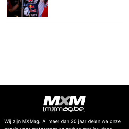
Wij zijn MXMag. Al meer dan 20 jaar delen we onze
passie voor motorcross en enduro met jou door